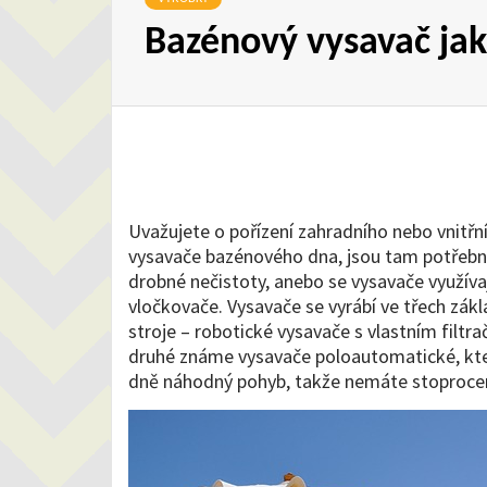
Bazénový vysavač ja
Uvažujete o pořízení zahradního nebo vnitřní
vysavače bazénového dna, jsou tam potřebné,
drobné nečistoty, anebo se vysavače využívaj
vločkovače.
Vysavače se vyrábí ve třech zák
stroje – robotické vysavače s vlastním filtr
druhé známe vysavače poloautomatické, které 
dně náhodný pohyb, takže nemáte stoprocentn