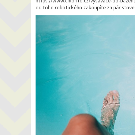
https://www.chlorito.cz/vysavace-do-bazen
od toho robotického zakoupíte za pár stove