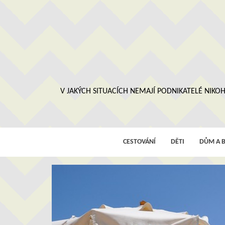
Skip
to
content
V JAKÝCH SITUACÍCH NEMAJÍ PODNIKATELÉ NIKOH
CESTOVÁNÍ
DĚTI
DŮM A B