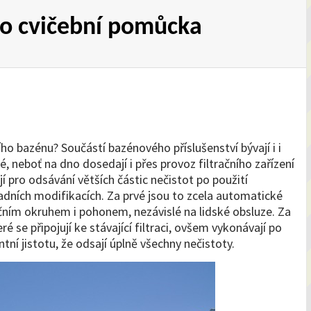
ko cvičební pomůcka
ho bazénu? Součástí bazénového příslušenství bývají i i
 neboť na dno dosedají i přes provoz filtračního zařízení
í pro odsávání větších částic nečistot po použití
ladních modifikacích. Za prvé jsou to zcela automatické
ačním okruhem i pohonem, nezávislé na lidské obsluze. Za
se připojují ke stávající filtraci, ovšem vykonávají po
í jistotu, že odsají úplně všechny nečistoty.