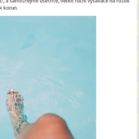
u/
, a samozřejmě ušetříte, neboť ruční vysavače na rozdíl
k korun.