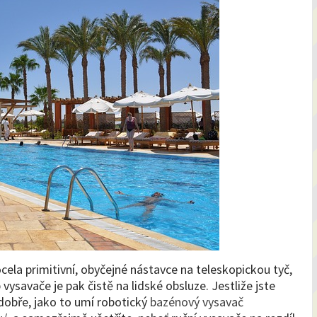
docela primitivní, obyčejné nástavce na teleskopickou tyč,
b vysavače je pak čistě na lidské obsluze. Jestliže jste
 dobře, jako to umí robotický
bazénový vysavač