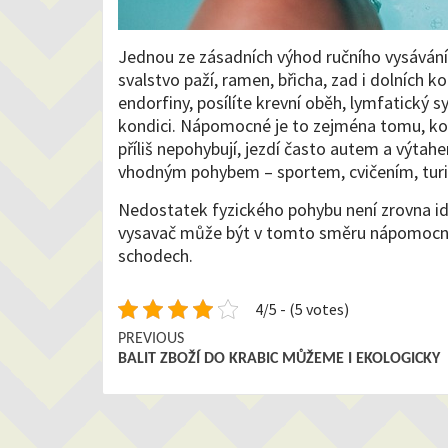
Jednou ze zásadních výhod ručního vysáván
svalstvo paží, ramen, břicha, zad i dolních 
endorfiny, posílíte krevní oběh, lymfatický 
kondici. Nápomocné je to zejména tomu, kom
příliš nepohybují, jezdí často autem a výta
vhodným pohybem – sportem, cvičením, turis
Nedostatek fyzického pohybu není zrovna ideá
vysavač může být v tomto směru nápomocný
schodech.
4/5 - (5 votes)
Continue
PREVIOUS
BALIT ZBOŽÍ DO KRABIC MŮŽEME I EKOLOGICKY
Reading