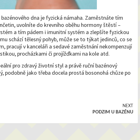
í bazénového dna je fyzická námaha. Zaměstnáte tím
končetin, uvolníte do krevního oběhu hormony štěstí –
systém a tím pádem i imunitní systém a zlepšíte fyzickou
u schází tělesný pohyb, může se to týkat jedinců, co se
hem, pracují v kanceláři a sedavé zaměstnání nekompenzují
tikou, procházkami či projížďkami na kole atd.
lní pro zdravý životní styl a právě ruční bazénový
, podobně jako třeba docela prostá bosonohá chůze po
NEXT
PODZIM U BAZÉNU