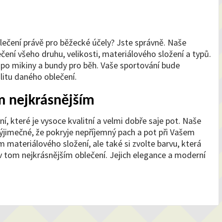
lečení
právě pro běžecké účely? Jste správně. Naše
čení všeho druhu, velikosti, materiálového složení a typů.
t, po mikiny a bundy pro běh. Vaše sportování bude
itu daného oblečení.
m nejkrásnějším
í, které je vysoce kvalitní a velmi dobře saje pot. Naše
výjimečné, že pokryje nepříjemný pach a pot při Vašem
m materiálového složení, ale také si zvolte barvu, která
v tom nejkrásnějším oblečení. Jejich elegance a moderní