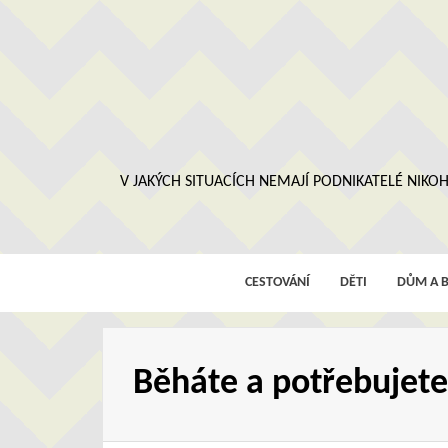
Skip
to
content
V JAKÝCH SITUACÍCH NEMAJÍ PODNIKATELÉ NIKOH
CESTOVÁNÍ
DĚTI
DŮM A B
Běháte a potřebujete