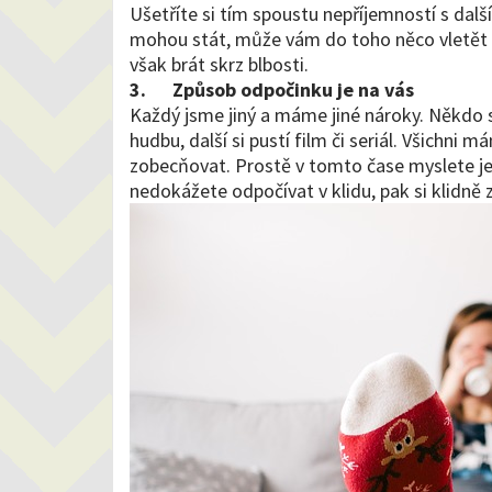
Ušetříte si tím spoustu nepříjemností s dal
mohou stát, může vám do toho něco vletět a 
však brát skrz blbosti.
3.
Způsob odpočinku je na vás
Každý jsme jiný a máme jiné nároky. Někdo si
hudbu, další si pustí film či seriál. Všichni
zobecňovat. Prostě v tomto čase myslete j
nedokážete odpočívat v klidu, pak si klidně