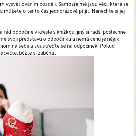
ším vysvětlováním později. Samozřejmě jsou věci, které se
můžete o tento čas jednorázově přijít. Nenechte si jej
 rád odpočine v křesle s knížkou, jiný si radši poslechne
 máme svoji představu o odpočinku a nemá cenu je nějak
enom na sebe a soustřeďte se na odpočinek. Pokud
 zacvičte, běžte si zaběhat…