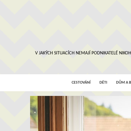
Skip
to
content
V JAKÝCH SITUACÍCH NEMAJÍ PODNIKATELÉ NIKOH
CESTOVÁNÍ
DĚTI
DŮM A B