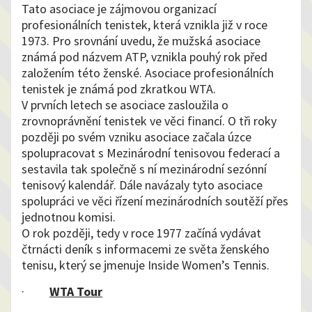
Tato asociace je zájmovou organizací
profesionálních tenistek, která vznikla již v roce
1973. Pro srovnání uvedu, že mužská asociace
známá pod názvem ATP, vznikla pouhý rok před
založením této ženské. Asociace profesionálních
tenistek je známá pod zkratkou WTA.
V prvních letech se asociace zasloužila o
zrovnoprávnění tenistek ve věci financí. O tři roky
později po svém vzniku asociace začala úzce
spolupracovat s Mezinárodní tenisovou federací a
sestavila tak společně s ní mezinárodní sezónní
tenisový kalendář. Dále navázaly tyto asociace
spolupráci ve věci řízení mezinárodních soutěží přes
jednotnou komisi.
O rok později, tedy v roce 1977 začíná vydávat
čtrnácti deník s informacemi ze světa ženského
tenisu, který se jmenuje Inside Women’s Tennis.
·
WTA Tour