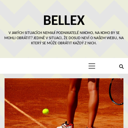
Skip
to
content
BELLEX
V JAKÝCH SITUACÍCH NEMAJÍ PODNIKATELÉ NIKOHO, NA KOHO BY SE
MOHLI OBRÁTIT? JEDINĚ V SITUACI, ŽE DOSUD NEVÍ O NAŠEM WEBU, NA
KTERÝ SE MŮŽE OBRÁTIT KAŽDÝ Z NICH.
Primary
Menu