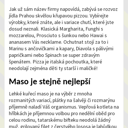
Jak už sám název firmy napovídá, zabývá se
rozvoz
jídla
Prahou skvělou křupavou pizzou. Vybírejte
výrobky, které znáte, ale i variace chutí, které jste
dosud neznali. Klasická Margharita, Funghi s
mozzarelou, Prosciuto s šunkou nebo Hawai s
ananasem Vás nezklame. Ochutnat stojí za to i
Marinu s ančovičkami a kapary, Diavola s pálivými
papričkami nebo Spinach se super zdravým
špenátem. Pizza je italská pochoutka, které
neodolají zejména děti ty starší i maličké!
Maso je stejně nejlepší
Lehké kuřecí maso je na výběr z mnoha
rozmanitých variací, plátky na šalvěji či rozmarýnu
příjemně naladí Váš organismus. Vepřová kotleta na
hříbkách je příjemnou volbou pro nedělní oběd pro
celou rodinu, tatarskému bifteku neodolá žádný
muž, grilovaný filet z čerstvého lososa je lahůdkou