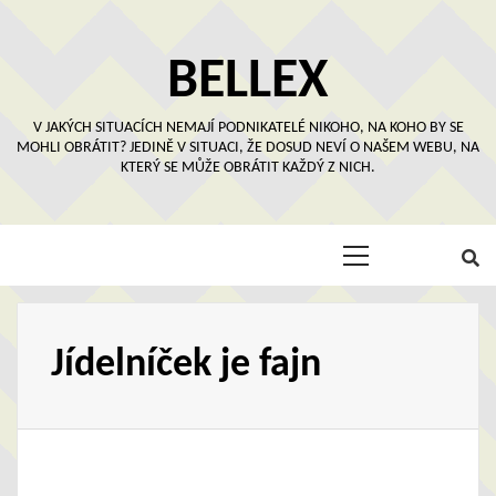
Skip
to
content
BELLEX
V JAKÝCH SITUACÍCH NEMAJÍ PODNIKATELÉ NIKOHO, NA KOHO BY SE
MOHLI OBRÁTIT? JEDINĚ V SITUACI, ŽE DOSUD NEVÍ O NAŠEM WEBU, NA
KTERÝ SE MŮŽE OBRÁTIT KAŽDÝ Z NICH.
Primary
Menu
Jídelníček je fajn