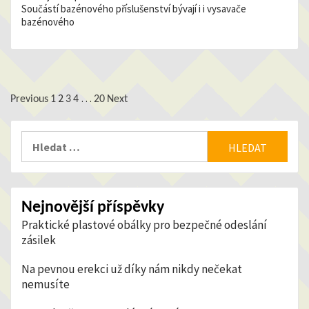
Součástí bazénového příslušenství bývají i i vysavače
bazénového
2
…
Stránkování
Previous
1
3
4
20
Next
příspěvků
Vyhledávání
Nejnovější příspěvky
Praktické plastové obálky pro bezpečné odeslání
zásilek
Na pevnou erekci už díky nám nikdy nečekat
nemusíte