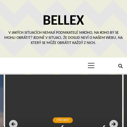
Skip
to
content
BELLEX
V JAKÝCH SITUACÍCH NEMAJÍ PODNIKATELÉ NIKOHO, NA KOHO BY SE
MOHLI OBRÁTIT? JEDINĚ V SITUACI, ŽE DOSUD NEVÍ O NAŠEM WEBU, NA
KTERÝ SE MŮŽE OBRÁTIT KAŽDÝ Z NICH.
Primary
Menu
VÝROBKY