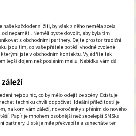
 naše každodenní žití, by však z něho neměla zcela
už od nepaměti. Neměli byste dovolit, aby byla tím
unikovat s obchodními partnery. Dejte prostor tradiční
oku jsou tím, co vaše přátele potěší vhodně zvolené
 kterými jste v obchodním kontaktu. Vyjádříte tak
m lepší dojem než posláním mailu. Nabídka vám dá
 záleží
ení nejsou nic, co by mělo odejít ze scény. Existuje
nechat techniku chvíli odpočívat. Ideální příležitostí je
všem, na kom vám záleží, novoročenky s přáním do nového
otěší. Papír je mnohem osobnější než sebelepší SMSka
 partnery. Jistě je mile překvapíte a zanecháte ten