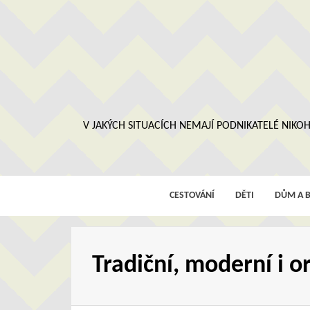
Skip
to
content
V JAKÝCH SITUACÍCH NEMAJÍ PODNIKATELÉ NIKOH
CESTOVÁNÍ
DĚTI
DŮM A B
Tradiční, moderní i or