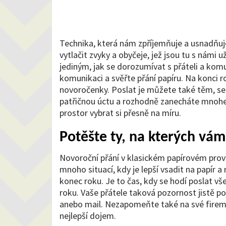
Technika, která nám zpříjemňuje a usnadňuje
vytlačit zvyky a obyčeje, jež jsou tu s námi 
jediným, jak se dorozumívat s přáteli a kom
komunikaci a svěřte přání papíru. Na konci r
novoročenky
. Poslat je můžete také těm, se
patřičnou úctu a rozhodně zanecháte mnohe
prostor vybrat si přesně na míru.
Potěšte ty, na kterých vám
Novoroční přání v klasickém papírovém proved
mnoho situací, kdy je lepší vsadit na papír a 
konec roku. Je to čas, kdy se hodí poslat 
roku. Vaše přátele taková pozornost jistě p
anebo mail. Nezapomeňte také na své firemní
nejlepší dojem.