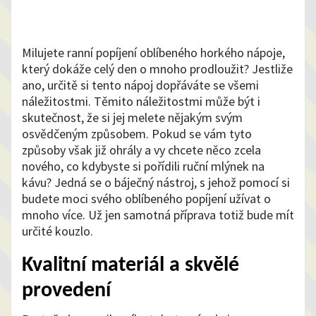
Milujete ranní popíjení oblíbeného horkého nápoje,
který dokáže celý den o mnoho prodloužit? Jestliže
ano, určitě si tento nápoj dopřáváte se všemi
náležitostmi. Těmito náležitostmi může být i
skutečnost, že si jej melete nějakým svým
osvědčeným způsobem. Pokud se vám tyto
způsoby však již ohrály a vy chcete něco zcela
nového, co kdybyste si pořídili
ruční mlýnek na
kávu
? Jedná se o báječný nástroj, s jehož pomocí si
budete moci svého oblíbeného popíjení užívat o
mnoho více. Už jen samotná příprava totiž bude mít
určité kouzlo.
Kvalitní materiál a skvělé
provedení