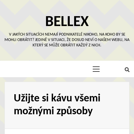
Skip
to
content
BELLEX
V JAKÝCH SITUACÍCH NEMAJÍ PODNIKATELÉ NIKOHO, NA KOHO BY SE
MOHLI OBRÁTIT? JEDINĚ V SITUACI, ŽE DOSUD NEVÍ O NAŠEM WEBU, NA
KTERÝ SE MŮŽE OBRÁTIT KAŽDÝ Z NICH.
Primary
Menu
Užijte si kávu všemi
možnými způsoby