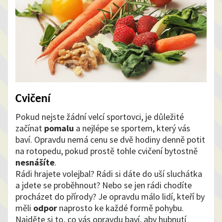
Cvičení
Pokud nejste žádní velcí sportovci, je důležité
začínat
pomalu
a nejlépe se sportem, který vás
baví. Opravdu nemá cenu se dvě hodiny denně potit
na rotopedu, pokud prostě tohle cvičení bytostně
nesnášíte
.
Rádi hrajete volejbal? Rádi si dáte do uší sluchátka
a jdete se proběhnout? Nebo se jen rádi chodíte
procházet do přírody? Je opravdu málo lidí, kteří by
měli
odpor
naprosto ke každé formě pohybu.
Najděte si to, co vás opravdu baví, aby hubnutí