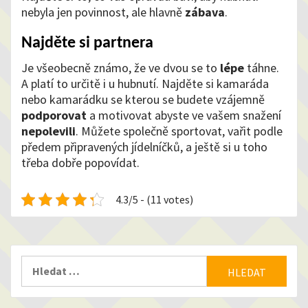
nebyla jen povinnost, ale hlavně
zábava
.
Najděte si partnera
Je všeobecně známo, že ve dvou se to
lépe
táhne.
A platí to určitě i u hubnutí. Najděte si kamaráda
nebo kamarádku se kterou se budete vzájemně
podporovat
a motivovat abyste ve vašem snažení
nepolevili
. Můžete společně sportovat, vařit podle
předem připravených jídelníčků, a ještě si u toho
třeba dobře popovídat.
4.3/5 - (11 votes)
Vyhledávání