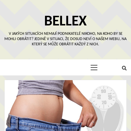
Skip
to
content
BELLEX
V JAKÝCH SITUACÍCH NEMAJÍ PODNIKATELÉ NIKOHO, NA KOHO BY SE
MOHLI OBRÁTIT? JEDINĚ V SITUACI, ŽE DOSUD NEVÍ O NAŠEM WEBU, NA
KTERÝ SE MŮŽE OBRÁTIT KAŽDÝ Z NICH.
Primary
Menu