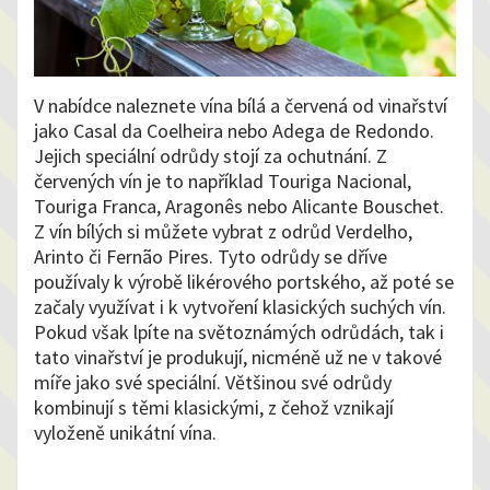
V nabídce naleznete vína bílá a červená od vinařství
jako Casal da Coelheira nebo Adega de Redondo.
Jejich speciální odrůdy stojí za ochutnání. Z
červených vín je to například Touriga Nacional,
Touriga Franca, Aragonês nebo Alicante Bouschet.
Z vín bílých si můžete vybrat z odrůd Verdelho,
Arinto či Fernão Pires. Tyto odrůdy se dříve
používaly k výrobě likérového portského, až poté se
začaly využívat i k vytvoření klasických suchých vín.
Pokud však lpíte na světoznámých odrůdách, tak i
tato vinařství je produkují, nicméně už ne v takové
míře jako své speciální. Většinou své odrůdy
kombinují s těmi klasickými, z čehož vznikají
vyloženě unikátní vína.