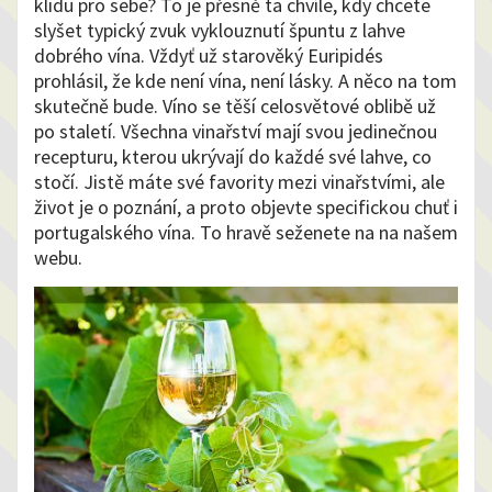
klidu pro sebe?
To je přesně ta chvíle, kdy chcete
slyšet typický zvuk vyklouznutí špuntu z lahve
dobrého vína.
Vždyť už starověký Euripidés
prohlásil, že kde není vína, není lásky. A něco na tom
skutečně bude.
Víno se těší celosvětové oblibě už
po staletí. Všechna vinařství mají svou jedinečnou
recepturu, kterou ukrývají do každé své lahve, co
stočí. Jistě máte své favority mezi vinařstvími, ale
život je o poznání, a proto objevte specifickou chuť i
portugalského vína. To hravě seženete na na našem
webu.