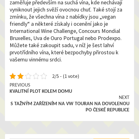
zaměřuje především na suchá vína, kde nechávají
vyniknout jejich svěží ovocnou chuť.
Také stojí za
zmínku, že všechna vína z nabídky jsou „vegan
friendly“ a některé získaly i ocenění jako je
International Wine Challenge, Concours Mondial
Bruxelles, Uva de Ouro Portugal
nebo Prodexpo.
Můžete také zakoupit sadu, v níž je šest lahví
prvotřídního vína, které bezpochyby přirostou k
vašemu vinnému srdci.
2/5 - (1 vote)
Continue
PREVIOUS
KVALITNÍ PLOT KOLEM DOMU
Reading
NEXT
S TAŽNÝM ZAŘÍZENÍM NA VW TOURAN NA DOVOLENOU
PO ČESKÉ REPUBLICE