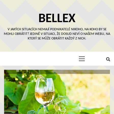
Skip
to
content
BELLEX
V JAKÝCH SITUACÍCH NEMAJÍ PODNIKATELÉ NIKOHO, NA KOHO BY SE
MOHLI OBRÁTIT? JEDINĚ V SITUACI, ŽE DOSUD NEVÍ O NAŠEM WEBU, NA
KTERÝ SE MŮŽE OBRÁTIT KAŽDÝ Z NICH.
Primary
Menu