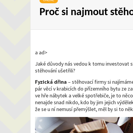
ONLINE
Proč si najmout stěho
a ad>
Jaké důvody nás vedou k tomu investovat s
stěhování ušetřili?
Fyzická dřina
– stěhovací firmy si najímáme
pár věcí v krabicích do přízemního bytu ze z
ve hře nábytek a velké spotřebiče, je to něc
nenajde snad nikdo, kdo by jim jejich výděle
že se u ní nemusí přemýšlet, měl by si to n