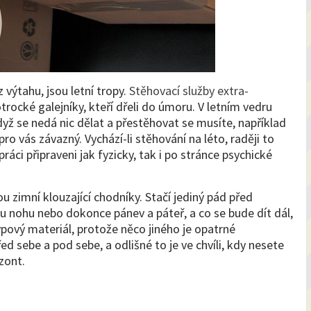
 výtahu, jsou letní tropy.
Stěhovací služby extra-
otrocké galejníky, kteří dřeli do úmoru. V letním vedru
dyž se nedá nic dělat a přestěhovat se musíte, například
pro vás závazný. Vychází-li stěhování na léto, raději to
ráci připraveni jak fyzicky, tak i po stránce psychické
u zimní klouzající chodníky. Stačí jediný pád před
ohu nebo dokonce pánev a páteř, a co se bude dít dál,
pový materiál, protože něco jiného je opatrné
d sebe a pod sebe, a odlišné to je ve chvíli, kdy nesete
izont.