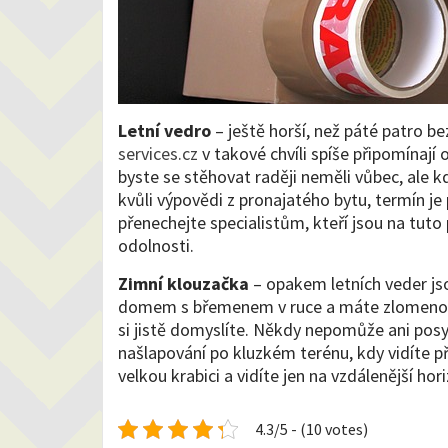
Letní vedro
– ještě horší, než páté patro bez
services.cz
v takové chvíli spíše připomínají 
byste se stěhovat raději neměli vůbec, ale k
kvůli výpovědi z pronajatého bytu, termín je 
přenechejte specialistům, kteří jsou na tuto p
odolnosti.
Zimní klouzačka
– opakem letních veder jso
domem s břemenem v ruce a máte zlomenou n
si jistě domyslíte. Někdy nepomůže ani posy
našlapování po kluzkém terénu, kdy vidíte pře
velkou krabici a vidíte jen na vzdálenější hor
4.3/5 - (10 votes)