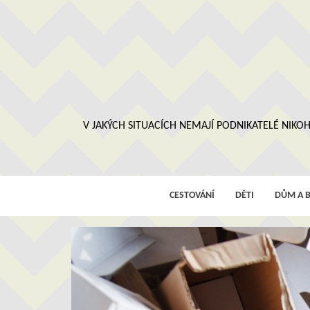
Skip
to
content
V JAKÝCH SITUACÍCH NEMAJÍ PODNIKATELÉ NIKOH
CESTOVÁNÍ
DĚTI
DŮM A B