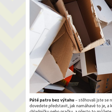
Páté patro bez výtahu
– stěhovali jste se
dovedete představit, jak namáhavé to je, a 
chladničku nebo pračku, a přesto to můžete 