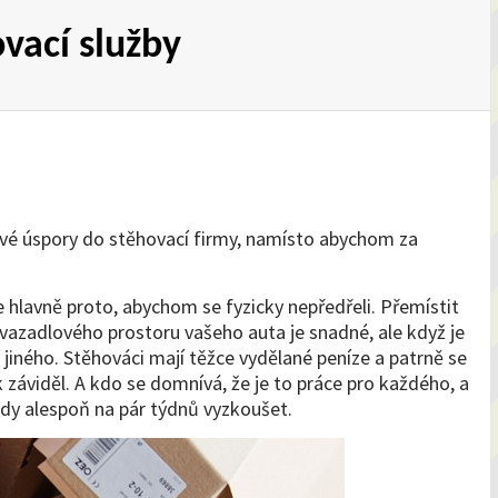
vací služby
vé úspory do stěhovací firmy, namísto abychom za
 hlavně proto, abychom se fyzicky nepředřeli. Přemístit
avazadlového prostoru vašeho auta je snadné, ale když je
o jiného. Stěhováci mají těžce vydělané peníze a patrně se
k záviděl. A kdo se domnívá, že je to práce pro každého, a
ěkdy alespoň na pár týdnů vyzkoušet.