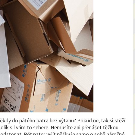
 někdy do pátého patra bez výtahu? Pokud ne, tak si stěží
kolik sil vám to sebere. Nemusíte ani přenášet těžkou
odstonat. Pět pater vyjít pěšky je samo o sobě náročné,