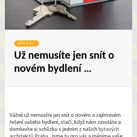
DŮM A BYT
Už nemusíte jen snít o
novém bydlení …
Vážně už nemusíte jen snít o novém a zajímavém
řešení vašeho bydlení, stačí, když nám zavoláte a
domluvíte si schůzku s jedním z našich
bytových
architektů Praha
. Jsme tu pro vás a měníme vaše