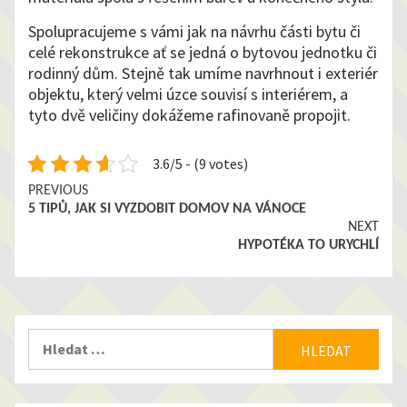
Spolupracujeme s vámi jak na návrhu části bytu či
celé rekonstrukce ať se jedná o bytovou jednotku či
rodinný dům. Stejně tak umíme navrhnout i exteriér
objektu, který velmi úzce souvisí s interiérem, a
tyto dvě veličiny dokážeme rafinovaně propojit.
3.6/5 - (9 votes)
Continue
PREVIOUS
5 TIPŮ, JAK SI VYZDOBIT DOMOV NA VÁNOCE
Reading
NEXT
HYPOTÉKA TO URYCHLÍ
Vyhledávání