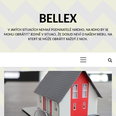
Skip
to
content
BELLEX
V JAKÝCH SITUACÍCH NEMAJÍ PODNIKATELÉ NIKOHO, NA KOHO BY SE
MOHLI OBRÁTIT? JEDINĚ V SITUACI, ŽE DOSUD NEVÍ O NAŠEM WEBU, NA
KTERÝ SE MŮŽE OBRÁTIT KAŽDÝ Z NICH.
Primary
Menu