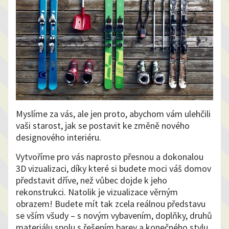
Myslíme za vás, ale jen proto, abychom vám ulehčili
vaši starost, jak se postavit ke změně nového
designového interiéru.
Vytvoříme pro vás naprosto přesnou a dokonalou
3D vizualizaci, díky které si budete moci váš domov
představit dříve, než vůbec dojde k jeho
rekonstrukci. Natolik je vizualizace věrným
obrazem! Budete mít tak zcela reálnou představu
se vším všudy – s novým vybavením, doplňky, druhů
materiálu spolu s řešením barev a konečného stylu.