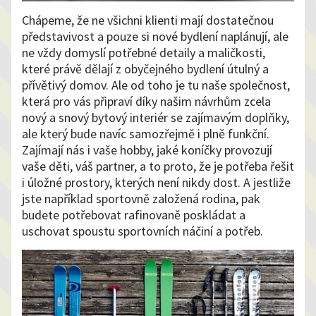
Chápeme, že ne všichni klienti mají dostatečnou
představivost a pouze si nové bydlení naplánují, ale
ne vždy domyslí potřebné detaily a maličkosti,
které právě dělají z obyčejného bydlení útulný a
přívětivý domov. Ale od toho je tu naše společnost,
která pro vás připraví díky našim návrhům zcela
nový a snový bytový interiér se zajímavým doplňky,
ale který bude navíc samozřejmě i plně funkční.
Zajímají nás i vaše hobby, jaké koníčky provozují
vaše děti, váš partner, a to proto, že je potřeba řešit
i úložné prostory, kterých není nikdy dost. A jestliže
jste například sportovně založená rodina, pak
budete potřebovat rafinovaně poskládat a
uschovat spoustu sportovních náčiní a potřeb.