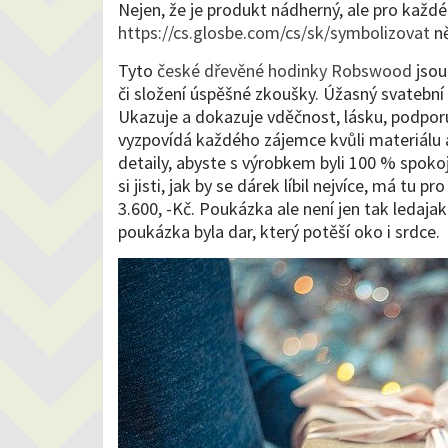
Nejen, že je produkt nádherný, ale pro každ
https://cs.glosbe.com/cs/sk/symbolizovat
ně
Tyto
české dřevěné hodinky Robswood
jsou
či složení úspěšné zkoušky. Úžasný svatební d
Ukazuje a dokazuje vděčnost, lásku, podpo
vyzpovídá každého zájemce kvůli materiálu a
detaily, abyste s výrobkem byli 100 % spoko
si jisti, jak by se dárek líbil nejvíce, má tu
3.600, -Kč. Poukázka ale není jen tak ledaj
poukázka byla dar, který potěší oko i srdce.