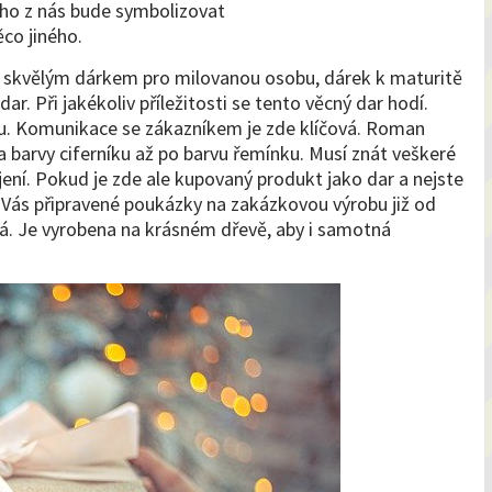
ého z nás bude symbolizovat
co jiného.
 skvělým dárkem pro milovanou osobu, dárek k maturitě
ar. Při jakékoliv příležitosti se tento věcný dar hodí.
ru. Komunikace se zákazníkem je zde klíčová. Roman
 barvy ciferníku až po barvu řemínku. Musí znát veškeré
jení. Pokud je zde ale kupovaný produkt jako dar a nejste
 pro Vás připravené poukázky na zakázkovou výrobu již od
aká. Je vyrobena na krásném dřevě, aby i samotná