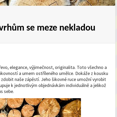
ávrhům se meze nekladou
vo, elegance, výjimečnost, originalita. Toto všechno a
 šikovností a umem ostříleného umělce. Dokáže z kousku
zdobit naše zápěstí. Jeho šikovné ruce umožní vyrobit
tupuje k jednotlivým objednávkám individuálně a jelikož
us sebe.