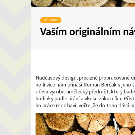
VÝROBKY
Vaším originálním n
Nadčasový design, precizně propracované dře
ne-li více nám přináší Roman Berčák s jeho
dřeva vyrobit umělecký předmět, který bude 
hodinky podle přání a vkusu zákazníka. Přis
ho práce moc baví, věřte, že do toho dává k