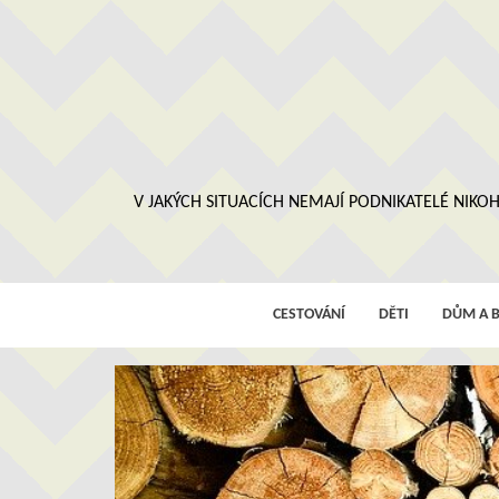
Skip
to
content
V JAKÝCH SITUACÍCH NEMAJÍ PODNIKATELÉ NIKOH
CESTOVÁNÍ
DĚTI
DŮM A B