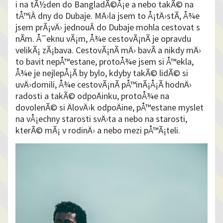
i na tÃ½den do BangladÃ©Å¡e a nebo takÃ© na
tÅ™iÂ dny do Dubaje. MÄ›la jsem to Å¡tÄ›stÃ­, Å¾e
jsem prÃ¡vÄ› jednouÂ do Dubaje mohla cestovat s
nÃ­m. Å˜eknu vÃ¡m, Å¾e cestovÃ¡nÃ­ je opravdu
velikÃ¡ zÃ¡bava. CestovÃ¡nÃ­ mÄ› bavÃ­ a nikdy mÄ›
to bavit nepÅ™estane, protoÅ¾e jsem si Å™ekla,
Å¾e je nejlepÅ¡Ã­ by bylo, kdyby takÃ© lidÃ© si
uvÄ›domili, Å¾e cestovÃ¡nÃ­ pÅ™inÃ¡Å¡Ã­ hodnÄ›
radosti a takÃ© odpoÄinku, protoÅ¾e na
dovolenÃ© si ÄlovÄ›k odpoÄine, pÅ™estane myslet
na vÅ¡echny starosti svÄ›ta a nebo na starosti,
kterÃ© mÃ¡ v rodinÄ› a nebo mezi pÅ™Ã¡teli.