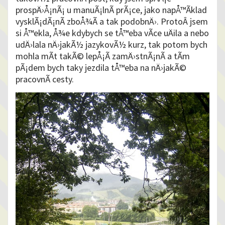
prospÄ›Å¡nÃ¡ u manuÃ¡lnÃ­ prÃ¡ce, jako napÅ™Ã­klad
vysklÃ¡dÃ¡nÃ­ zboÅ¾Ã­ a tak podobnÄ›. ProtoÂ jsem
si Å™ekla, Å¾e kdybych se tÅ™eba vÃ­ce uÄila a nebo
udÄ›lala nÄ›jakÃ½ jazykovÃ½ kurz, tak potom bych
mohla mÃ­t takÃ© lepÅ¡Ã­ zamÄ›stnÃ¡nÃ­ a tÃ­m
pÃ¡dem bych taky jezdila tÅ™eba na nÄ›jakÃ©
pracovnÃ­ cesty.