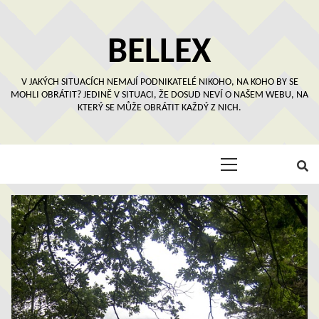
Skip
to
content
BELLEX
V JAKÝCH SITUACÍCH NEMAJÍ PODNIKATELÉ NIKOHO, NA KOHO BY SE
MOHLI OBRÁTIT? JEDINĚ V SITUACI, ŽE DOSUD NEVÍ O NAŠEM WEBU, NA
KTERÝ SE MŮŽE OBRÁTIT KAŽDÝ Z NICH.
Primary
Menu