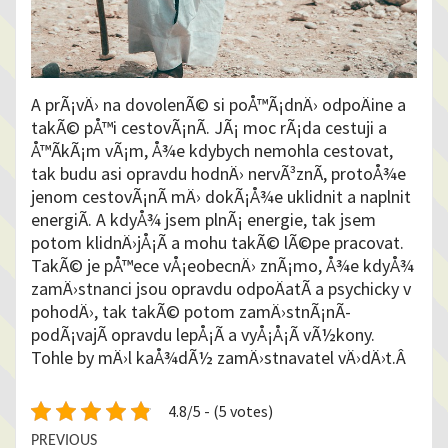
A prÃ¡vÄ› na dovolenÃ© si poÅ™Ã¡dnÄ› odpoÄine a
takÃ© pÅ™i cestovÃ¡nÃ­. JÃ¡ moc rÃ¡da cestuji a
Å™Ã­kÃ¡m vÃ¡m, Å¾e kdybych nemohla cestovat,
tak budu asi opravdu hodnÄ› nervÃ³znÃ­, protoÅ¾e
jenom cestovÃ¡nÃ­ mÄ› dokÃ¡Å¾e uklidnit a naplnit
energiÃ­. A kdyÅ¾ jsem plnÃ¡ energie, tak jsem
potom klidnÄ›jÅ¡Ã­ a mohu takÃ© lÃ©pe pracovat.
TakÃ© je pÅ™ece vÅ¡eobecnÄ› znÃ¡mo, Å¾e kdyÅ¾
zamÄ›stnanci jsou opravdu odpoÄatÃ­ a psychicky v
pohodÄ›, tak takÃ© potom zamÄ›stnÃ¡nÃ­
podÃ¡vajÃ­ opravdu lepÅ¡Ã­ a vyÅ¡Å¡Ã­ vÃ½kony.
Tohle by mÄ›l kaÅ¾dÃ½ zamÄ›stnavatel vÄ›dÄ›t.Â
4.8/5 - (5 votes)
Continue
PREVIOUS