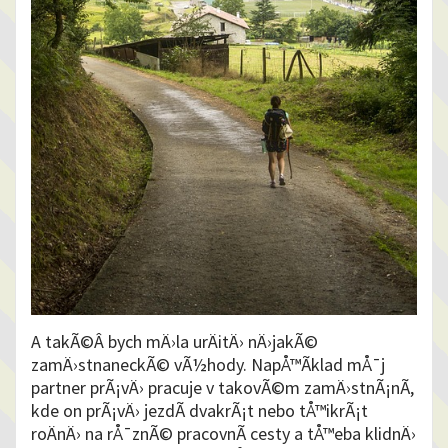
A takÃ©Â bych mÄ›la urÄitÄ› nÄ›jakÃ©
zamÄ›stnaneckÃ© vÃ½hody. NapÅ™Ã­klad mÅ¯j
partner prÃ¡vÄ› pracuje v takovÃ©m zamÄ›stnÃ¡nÃ­,
kde on prÃ¡vÄ› jezdÃ­ dvakrÃ¡t nebo tÅ™ikrÃ¡t
roÄnÄ› na rÅ¯znÃ© pracovnÃ­ cesty a tÅ™eba klidnÄ›