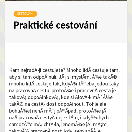
CESTOVÁNÍ
Praktické cestování
Kam nejradÄ›ji cestujete? Mnoho lidÃ­ cestuje tam,
aby si tam odpoÄinuli. JÃ¡ si myslÃ­m, Å¾e takÃ©
mnoho lidÃ­ cestuje tak, kdyÅ¾ tÅ™eba jedou taky
na pracovnÃ­ cestu, protoÅ¾e i pracovnÃ­ cesta je
takovÃ¡ odpoÄinkovÃ¡, kde si ÄlovÄ›k mÅ¯Å¾e
takÃ© na cestÄ› dost odpoÄinout. Tohle ale
bohuÅ¾el nenÃ­ mÅ¯j pÅ™Ã­pad, protoÅ¾e jÃ¡
naÂ pracovnÃ­ cestyÂ nejezdÃ­m, i kdyÅ¾ bych
samozÅ™ejmÄ› chtÄ›la, jenomÅ¾e jÃ¡ mÃ¡m
takovÃ½ pracovnÃ­ post, kdy jsem spÃ­Å¡e